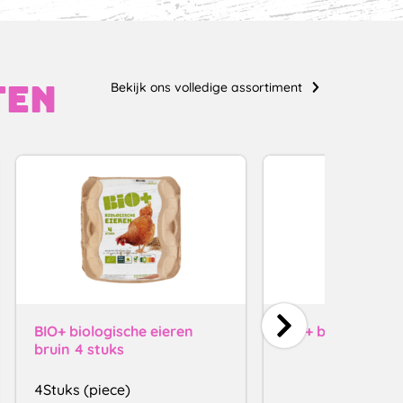
Bekijk ons volledige assortiment
ten
BIO+ biologische eieren
BIO+ biologische 
bruin 4 stuks
4Stuks (piece)