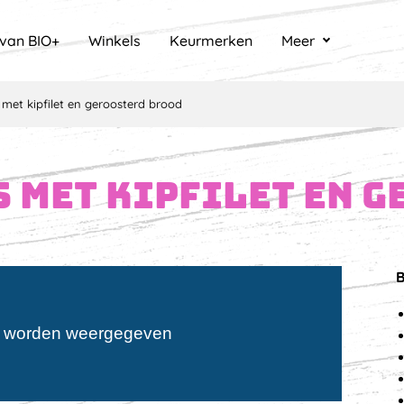
 van BIO+
Winkels
Keurmerken
Meer
met kipfilet en geroosterd brood
 met kipfilet en 
B