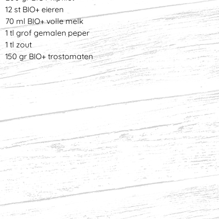
12 st BIO+ eieren
70 ml BIO+ volle melk
1 tl grof gemalen peper
1 tl zout
150 gr BIO+ trostomaten