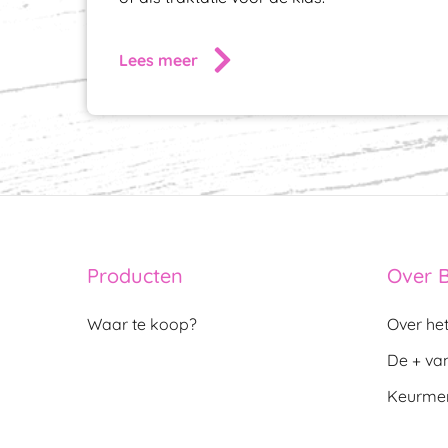
Lees meer
Producten
Over 
Waar te koop?
Over he
De + va
Keurme