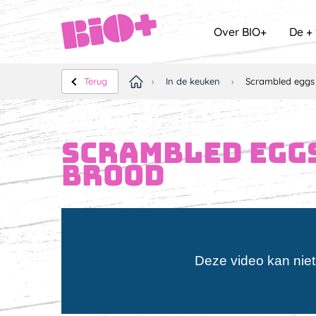
Over BIO+
De +
Terug
›
In de keuken
›
Scrambled eggs 
Scrambled eggs
brood