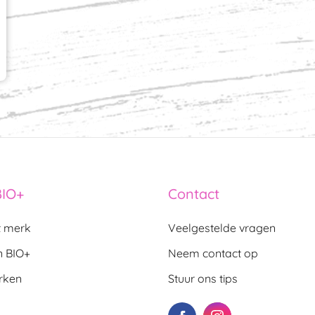
BIO+
Contact
t merk
Veelgestelde vragen
n BIO+
Neem contact op
rken
Stuur ons tips