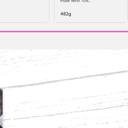
maar liefst 70%...
482g