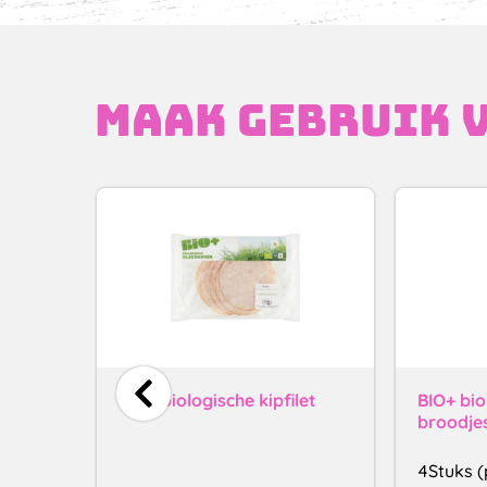
Maak gebruik v
BIO+ biologische kipfilet
BIO+ bio
broodje
4Stuks (