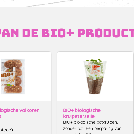
an de bio+ produc
logische volkoren
BIO+ biologische
s
krulpeterselie
BIO+ biologische potkruiden…
zonder pot! Een besparing van
piece)