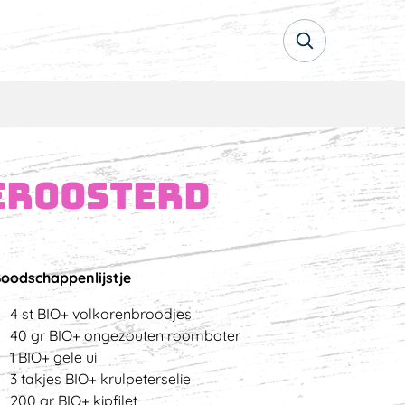
geroosterd
oodschappenlijstje
4 st BIO+ volkorenbroodjes
40 gr BIO+ ongezouten roomboter
1 BIO+ gele ui
3 takjes BIO+ krulpeterselie
200 gr BIO+ kipfilet