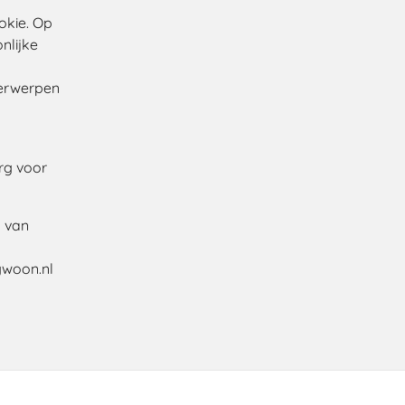
okie. Op
nlijke
derwerpen
org voor
d van
gwoon.nl