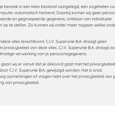
e bezoek in een klein bestand vastgelegd, een zogeheten co
omputer automatisch herkend. Daarbij komen wij geen persoo
iseerde en gegroepeerde gegevens, ontdaan van individuele
elen op te stellen. Zo kunnen wij onder meer nagaan welke on
ndere sites terechtkomt. C.I.V. Superunie B.A. draagt geen
 privacybeleid van deze sites. C.I.V. Superunie B.A. draagt z
chtmatige verwerking van je persoonsgegevens.
gaan wij er vanuit dat je akkoord gaat met het privacybelei
jd door C.I.V. Superunie B.A. gewijzigd worden. Het is onze
e nog opmerkingen of vragen hebt over het privacybeleid van 
g van privacybeleid.