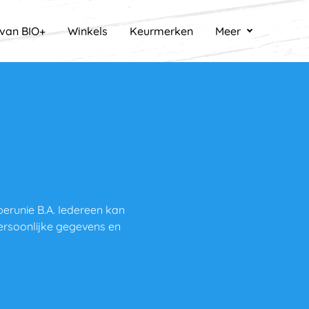
 van BIO+
Winkels
Keurmerken
Meer
y
perunie B.A. Iedereen kan
ersoonlijke gegevens en