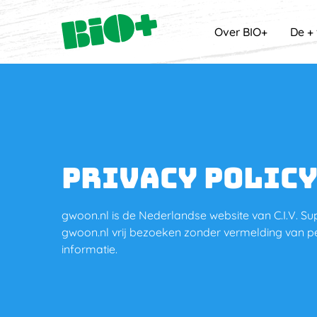
Over BIO+
De +
Privacy polic
gwoon.nl is de Nederlandse website van C.I.V. Su
gwoon.nl vrij bezoeken zonder vermelding van p
informatie.