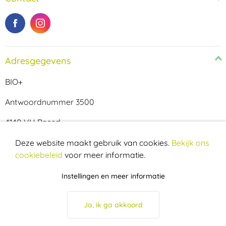
Adresgegevens
BIO+
Antwoordnummer 3500
4140 VH Beesd
Cookie melding
Deze website maakt gebruik van cookies.
Bekijk ons
cookiebeleid
voor meer informatie.
Instellingen en meer informatie
Ja, ik ga akkoord
© BIO+ 2026
Privacy policy
Disclaimer
Cookies