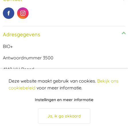
Adresgegevens
BIO+
Antwoordnummer 3500
4140 VH Beesd
Cookie melding
Deze website maakt gebruik van cookies.
Bekijk ons
cookiebeleid
voor meer informatie.
Instellingen en meer informatie
Ja, ik ga akkoord
© BIO+ 2026
Privacy policy
Disclaimer
Cookies