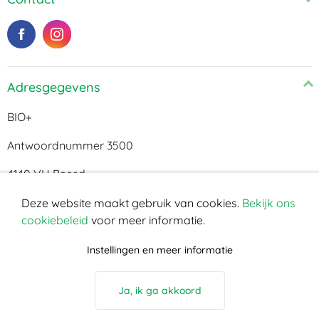
Adresgegevens
BIO+
Antwoordnummer 3500
4140 VH Beesd
Cookie melding
Deze website maakt gebruik van cookies.
Bekijk ons
cookiebeleid
voor meer informatie.
Instellingen en meer informatie
Ja, ik ga akkoord
© BIO+ 2026
Privacy policy
Disclaimer
Cookies